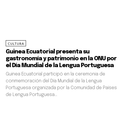
VALENTÍN ELÁ MAYÉ
CULTURA
Guinea Ecuatorial presenta su
gastronomía y patrimonio en la ONU por
MITOHA ONDO'O AYECABA
el Día Mundial de la Lengua Portuguesa
Guinea Ecuatorial participó en la ceremonia de
conmemoración del Día Mundial de la Lengua
Portuguesa organizada por la Comunidad de Países
de Lengua Portuguesa...
SIMÉON OYONO ESONO ANGUÉ