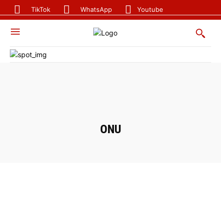
TikTok
WhatsApp
Youtube
POLITICA
INEGE
ONU
ONU
OMS
DIPLOMACIA
MINISTERIO DE ASUNTOS EXTERIORES
UNION AFRICANA
CPLP
FAO
QI MEI